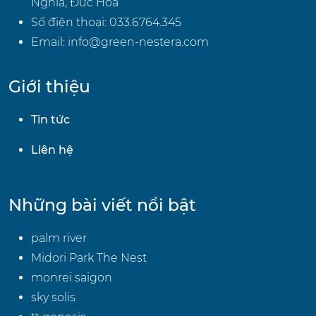
Nghĩa, Đức Hòa
Số điện thoại:
033.6764.345
Email:
info@green-nestera.com
Giới thiệu
Tin tức
Liên hệ
Những bài viết nổi bật
palm river
Midori Park The Nest
monrei saigon
sky solis