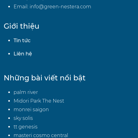
Email:
info@green-nestera.com
Giới thiệu
Tin tức
Liên hệ
Những bài viết nổi bật
palm river
Midori Park The Nest
monrei saigon
sky solis
tt genesis
masteri cosmo central