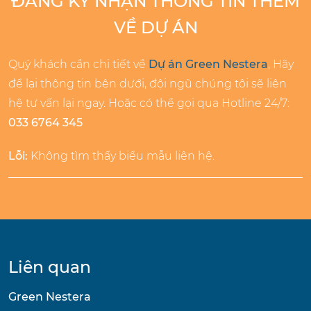
ĐĂNG KÝ NHẬN THÔNG TIN THÊM
VỀ DỰ ÁN
Quý khách cần chi tiết về
Dự án Green Nestera
, Hãy
để lại thông tin bên dưới, đội ngũ chúng tôi sẽ liên
hệ tư vấn lại ngay. Hoặc có thể gọi qua Hotline 24/7:
033 6764 345
Lỗi:
Không tìm thấy biểu mẫu liên hệ.
Liên quan
Green Nestera